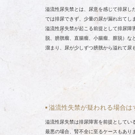
溢流性尿失禁とは、尿意を感じて排尿し
では排尿できず、少量の尿が漏れ出てし
溢流性尿失禁が起こる前提として排尿障
脱、膀胱瘤、直腸瘤、小腸瘤、膣脱）な
溜まり、尿が少しずつ膀胱から溢れて尿
溢流性失禁が疑われる場合は
溢流性尿失禁は排尿障害を前提としてい
最悪の場合、腎不全に至るケースもあり