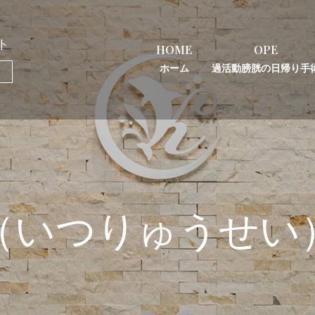
ト
HOME
OPE
ホーム
過活動膀胱の日帰り手
（いつりゅうせい