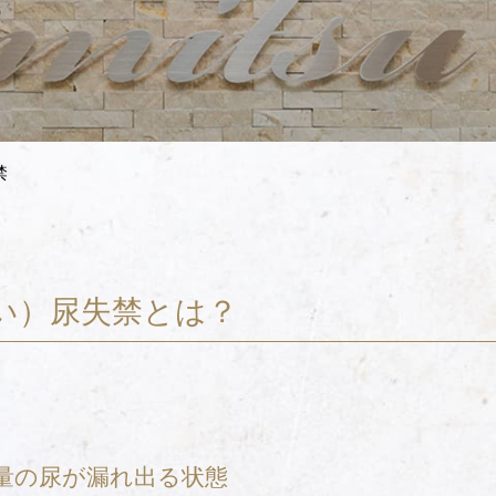
禁
い）尿失禁とは？
量の尿が漏れ出る状態