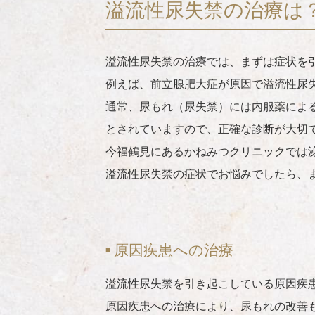
溢流性尿失禁の治療は
溢流性尿失禁の治療では、まずは症状を
例えば、前立腺肥大症が原因で溢流性尿
通常、尿もれ（尿失禁）には内服薬によ
とされていますので、正確な診断が大切
今福鶴見にあるかねみつクリニックでは
溢流性尿失禁の症状でお悩みでしたら、
原因疾患への治療
溢流性尿失禁を引き起こしている原因疾
原因疾患への治療により、尿もれの改善