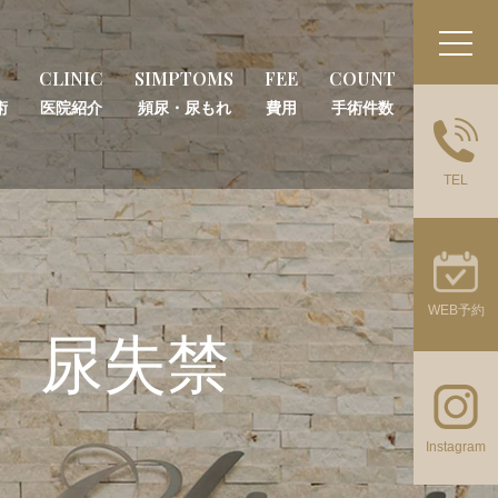
CLINIC
SIMPTOMS
FEE
COUNT
術
医院紹介
頻尿・尿もれ
費用
手術件数
TEL
WEB予約
）尿失禁
Instagram