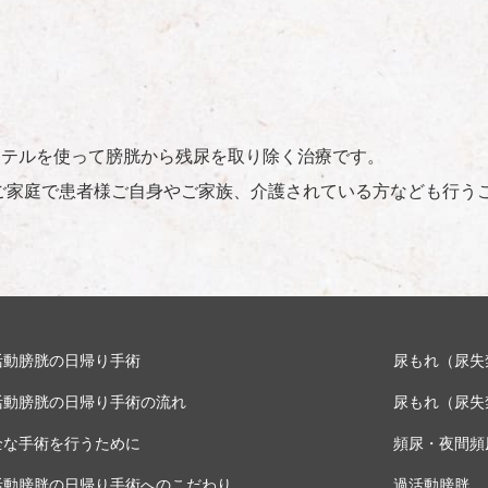
ーテルを使って膀胱から残尿を取り除く治療です。
ご家庭で患者様ご自身やご家族、介護されている方なども行う
活動膀胱の日帰り手術
尿もれ（尿失
活動膀胱の日帰り手術の流れ
尿もれ（尿失
全な手術を行うために
頻尿・夜間頻
活動膀胱の日帰り手術へのこだわり
過活動膀胱