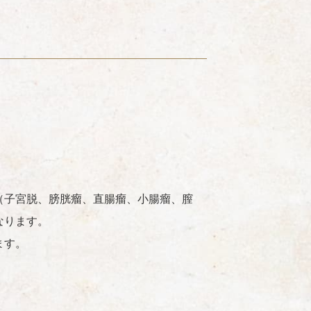
（子宮脱、膀胱瘤、直腸瘤、小腸瘤、膣
なります。
ます。