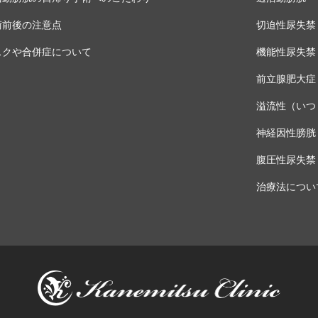
術前後の注意点
切迫性尿失禁
スクや合併症について
機能性尿失禁
前立腺肥大症
溢流性（いつ
神経因性膀胱
腹圧性尿失禁
治療法につい