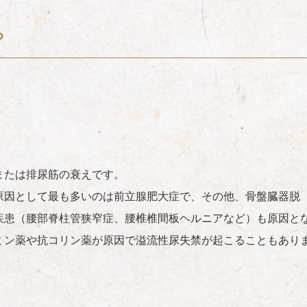
？
または排尿筋の衰えです。
原因として最も多いのは前立腺肥大症で、その他、骨盤臓器脱
疾患（腰部脊柱管狭窄症、腰椎椎間板ヘルニアなど）も原因と
ミン薬や抗コリン薬が原因で溢流性尿失禁が起こることもあり