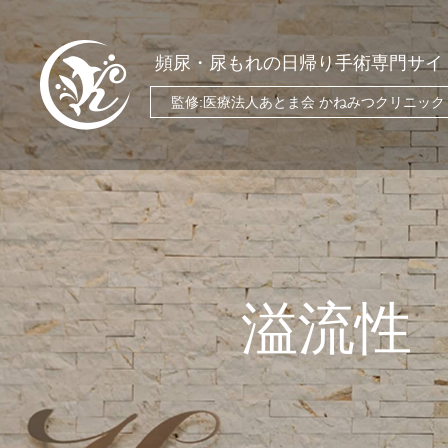
頻尿・尿もれの日帰り手術専門サイ
監修:医療法人あとま会 かねみつクリニック
HOME
ホーム
OPE
過活動膀胱の日帰り手術
溢流性
CLINIC
医院紹介
SIMPTOMS
頻尿・尿もれ