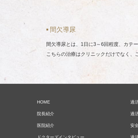
間欠導尿
間欠導尿とは、1日に3～6回程度、カテ
こちらの治療はクリニックだけでなく、
HOME
過
院長紹介
過
医院紹介
安
ドクターズインタビュー
過