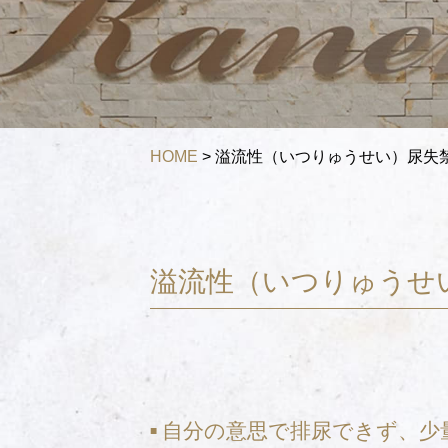
FEE
費用
COUNT
手術件数
HOME
>
溢流性（いつりゅうせい）尿失
溢流性（いつりゅうせ
自分の意思で排尿できず、少