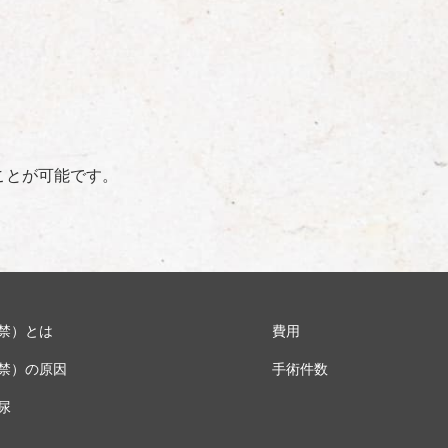
ことが可能です。
禁）とは
費用
禁）の原因
手術件数
尿